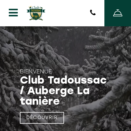
BIENVENUE
Club Tadoussac
/ Auberge La
tanière
Sacré-Coeur
QC
G0T 1Y0
DÉCOUVRIR