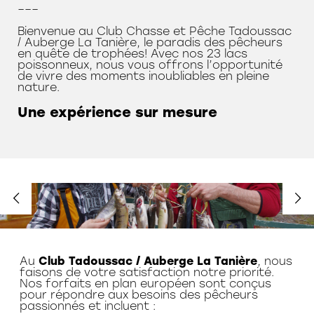
–––
Bienvenue au Club Chasse et Pêche Tadoussac
/ Auberge La Tanière, le paradis des pêcheurs
en quête de trophées! Avec nos 23 lacs
poissonneux, nous vous offrons l’opportunité
de vivre des moments inoubliables en pleine
nature.
Une expérience sur mesure
Au
Club Tadoussac / Auberge La Tanière
,
Au
Club Tadoussac / Auberge La Tanière
, nous
Au
Au
Au
Club Tadoussac / Auberge La Tanière
Club Tadoussac / Auberge La Tanière
Club Tadoussac / Auberge La Tanière
,
,
,
nous faisons de votre satisfaction notre
faisons de votre satisfaction notre priorité.
nous faisons de votre satisfaction notre
nous faisons de votre satisfaction notre
nous faisons de votre satisfaction notre
priorité. Nos forfaits en plan européen
Nos forfaits en plan européen sont conçus
priorité. Nos forfaits en plan européen
priorité. Nos forfaits en plan européen
priorité. Nos forfaits en plan européen
sont conçus pour répondre aux besoins
pour répondre aux besoins des pêcheurs